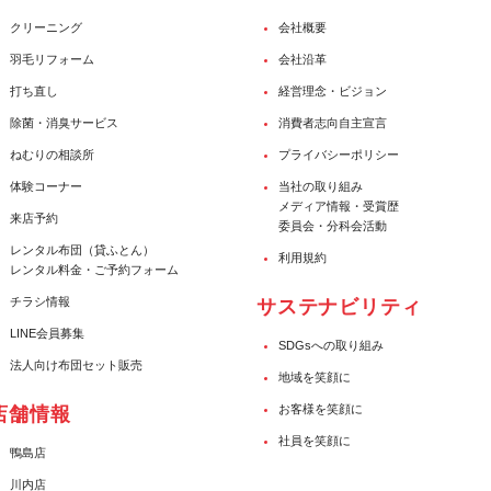
クリーニング
会社概要
羽毛リフォーム
会社沿革
打ち直し
経営理念・ビジョン
除菌・消臭サービス
消費者志向自主宣言
ねむりの相談所
プライバシーポリシー
体験コーナー
当社の取り組み
メディア情報・受賞歴
来店予約
委員会・分科会活動
レンタル布団（貸ふとん）
利用規約
レンタル料金・ご予約フォーム
チラシ情報
サステナビリティ
LINE会員募集
SDGsへの取り組み
法人向け布団セット販売
地域を笑顔に
お客様を笑顔に
店舗情報
社員を笑顔に
鴨島店
川内店