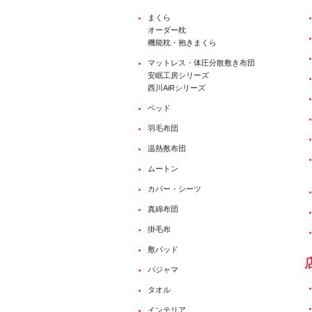
まくら
オーダー枕
機能枕・抱きまくら
マットレス・体圧分散敷き布団
安眠工房シリーズ
西川AiRシリーズ
ベッド
羽毛布団
温熱敷布団
ムートン
カバー・シーツ
真綿布団
掛毛布
敷パッド
パジャマ
タオル
インテリア