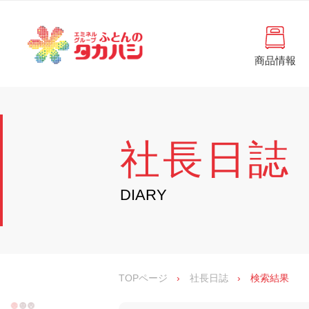
コ
と
ン
ん
テ
ン
の
ツ
商品情報
タ
へ
徳
ふ
島
ス
カ
と
県
キ
・
ハ
ッ
ん
香
プ
シ
川
の
社長日誌
県
の
タ
寝
具
カ
DIARY
・
イ
ハ
ン
シ
テ
リ
ア
専
TOPページ
›
社長日誌
›
検索結果
門
店