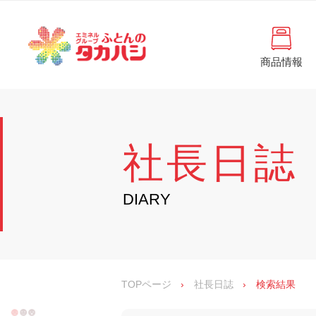
コ
と
ン
ん
テ
ン
の
ツ
商品情報
タ
へ
徳
ふ
島
ス
カ
と
県
キ
・
ハ
ッ
ん
香
プ
シ
川
の
社長日誌
県
の
タ
寝
具
カ
DIARY
・
イ
ハ
ン
シ
テ
リ
ア
専
TOPページ
›
社長日誌
›
検索結果
門
店