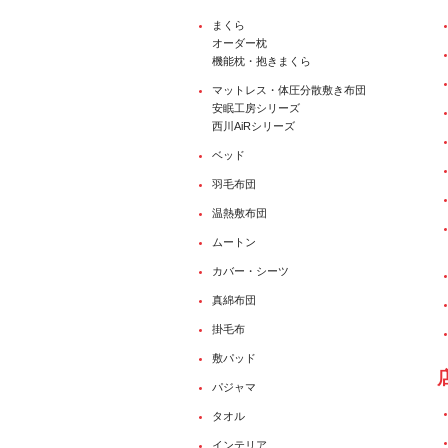
まくら
オーダー枕
機能枕・抱きまくら
マットレス・体圧分散敷き布団
安眠工房シリーズ
西川AiRシリーズ
ベッド
羽毛布団
温熱敷布団
ムートン
カバー・シーツ
真綿布団
掛毛布
敷パッド
パジャマ
タオル
インテリア