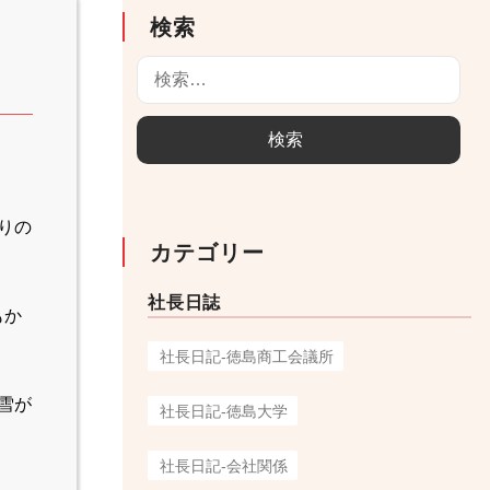
検索
検
索
:
りの
カテゴリー
社長日誌
もか
社長日記-徳島商工会議所
雪が
社長日記-徳島大学
社長日記-会社関係