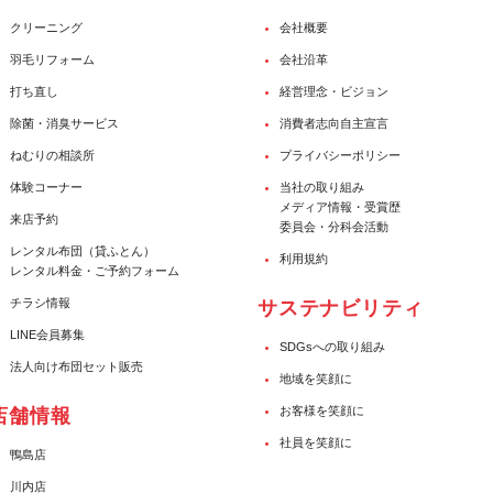
クリーニング
会社概要
羽毛リフォーム
会社沿革
打ち直し
経営理念・ビジョン
除菌・消臭サービス
消費者志向自主宣言
ねむりの相談所
プライバシーポリシー
体験コーナー
当社の取り組み
メディア情報・受賞歴
来店予約
委員会・分科会活動
レンタル布団（貸ふとん）
利用規約
レンタル料金・ご予約フォーム
チラシ情報
サステナビリティ
LINE会員募集
SDGsへの取り組み
法人向け布団セット販売
地域を笑顔に
お客様を笑顔に
店舗情報
社員を笑顔に
鴨島店
川内店