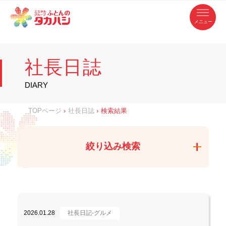
コ
ふ
ン
テ
と
ン
ツ
ん
へ
徳
ふ
ス
の
島
キ
県
ッ
と
タ
・
プ
社長日誌
香
カ
川
ん
県
の
ハ
の
寝
DIARY
具
シ
・
タ
イ
ン
カ
TOPページ
›
社長日誌
›
検索結果
テ
リ
ア
ハ
専
門
シ
店
絞り込み検索
2026.01.28
社長日記-グルメ