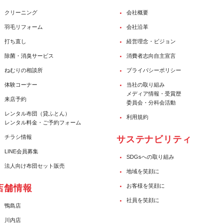
クリーニング
会社概要
羽毛リフォーム
会社沿革
打ち直し
経営理念・ビジョン
除菌・消臭サービス
消費者志向自主宣言
ねむりの相談所
プライバシーポリシー
体験コーナー
当社の取り組み
メディア情報・受賞歴
来店予約
委員会・分科会活動
レンタル布団（貸ふとん）
利用規約
レンタル料金・ご予約フォーム
チラシ情報
サステナビリティ
LINE会員募集
SDGsへの取り組み
法人向け布団セット販売
地域を笑顔に
お客様を笑顔に
店舗情報
社員を笑顔に
鴨島店
川内店