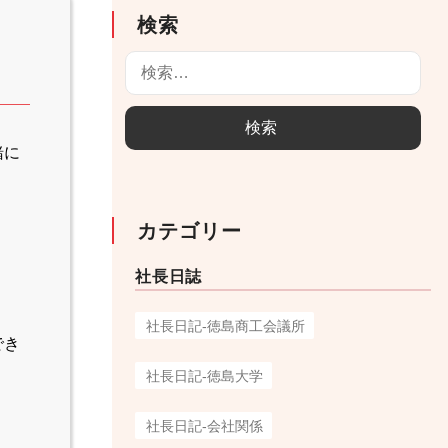
検索
検
索
:
緒に
カテゴリー
社長日誌
社長日記-徳島商工会議所
でき
社長日記-徳島大学
社長日記-会社関係