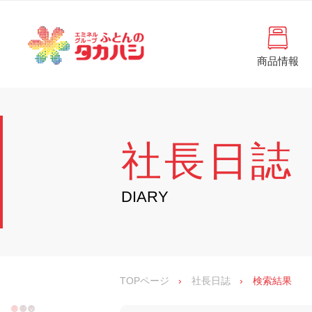
コ
と
ン
ん
テ
ン
の
ツ
商品情報
タ
へ
徳
ふ
島
ス
カ
と
県
キ
・
ハ
ッ
ん
香
プ
シ
川
の
社長日誌
県
の
タ
寝
具
カ
DIARY
・
イ
ハ
ン
シ
テ
リ
ア
専
TOPページ
›
社長日誌
›
検索結果
門
店