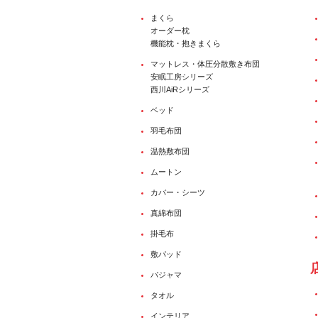
まくら
オーダー枕
機能枕・抱きまくら
マットレス・体圧分散敷き布団
安眠工房シリーズ
西川AiRシリーズ
ベッド
羽毛布団
温熱敷布団
ムートン
カバー・シーツ
真綿布団
掛毛布
敷パッド
パジャマ
タオル
インテリア