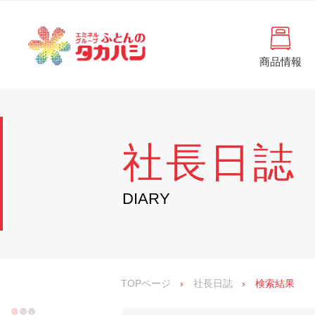
コ
と
ン
ん
テ
ン
の
ツ
商品情報
タ
へ
徳
ふ
島
ス
カ
と
県
キ
・
ハ
ッ
ん
香
プ
シ
川
の
社長日誌
県
の
タ
寝
具
カ
DIARY
・
イ
ハ
ン
シ
テ
リ
ア
専
TOPページ
›
社長日誌
›
検索結果
門
店