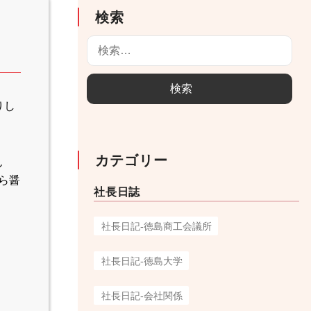
検索
検
索
:
りし
カテゴリー
ん
ら醤
社長日誌
社長日記-徳島商工会議所
社長日記-徳島大学
社長日記-会社関係