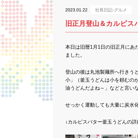
2023.01.22
社長日記-グルメ
旧正月登山＆カルピス
本日は旧暦1月1日の旧正月にあ
ました。
登山の後は丸池製麺所へ行きう
小」（釜玉うどんは小を頼むのが
油うどんだよね～」などと言い
せっかく運動しても大量に炭水化
↓カルピスバター釜玉うどんの