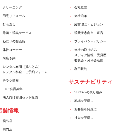
クリーニング
会社概要
羽毛リフォーム
会社沿革
打ち直し
経営理念・ビジョン
除菌・消臭サービス
消費者志向自主宣言
ねむりの相談所
プライバシーポリシー
体験コーナー
当社の取り組み
メディア情報・受賞歴
来店予約
委員会・分科会活動
レンタル布団（貸ふとん）
利用規約
レンタル料金・ご予約フォーム
チラシ情報
サステナビリティ
LINE会員募集
SDGsへの取り組み
法人向け布団セット販売
地域を笑顔に
お客様を笑顔に
店舗情報
社員を笑顔に
鴨島店
川内店