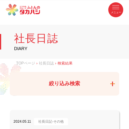
コ
ふ
ン
テ
と
ン
ツ
ん
へ
徳
ふ
ス
の
島
キ
県
ッ
と
タ
・
プ
社長日誌
香
カ
川
ん
県
の
ハ
の
寝
DIARY
具
シ
・
タ
イ
ン
カ
TOPページ
›
社長日誌
›
検索結果
テ
リ
ア
ハ
専
門
シ
店
絞り込み検索
2024.05.11
社長日記-その他