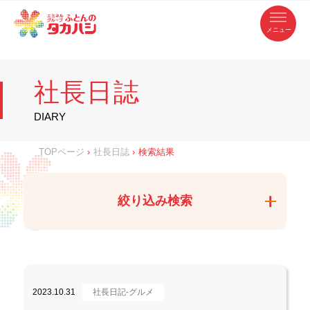
コ
ふ
ン
テ
と
ン
ツ
ん
へ
徳
ふ
ス
の
島
キ
県
ッ
と
タ
・
プ
社長日誌
香
カ
川
ん
県
の
ハ
の
寝
DIARY
具
シ
・
タ
イ
ン
カ
TOPページ
›
社長日誌
›
検索結果
テ
リ
ア
ハ
専
門
シ
店
絞り込み検索
2023.10.31
社長日記-グルメ