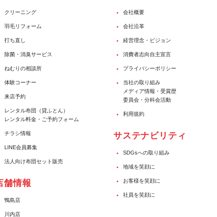
クリーニング
会社概要
羽毛リフォーム
会社沿革
打ち直し
経営理念・ビジョン
除菌・消臭サービス
消費者志向自主宣言
ねむりの相談所
プライバシーポリシー
体験コーナー
当社の取り組み
メディア情報・受賞歴
来店予約
委員会・分科会活動
レンタル布団（貸ふとん）
利用規約
レンタル料金・ご予約フォーム
チラシ情報
サステナビリティ
LINE会員募集
SDGsへの取り組み
法人向け布団セット販売
地域を笑顔に
お客様を笑顔に
店舗情報
社員を笑顔に
鴨島店
川内店