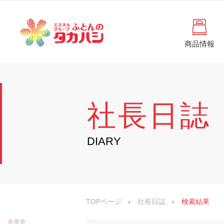
コ
と
ン
ん
テ
ン
の
ツ
商品情報
タ
へ
徳
ふ
島
ス
カ
と
県
キ
・
ハ
ッ
ん
香
プ
シ
川
の
社長日誌
県
の
タ
寝
具
カ
DIARY
・
イ
ハ
ン
シ
テ
リ
ア
専
TOPページ
›
社長日誌
›
検索結果
門
店