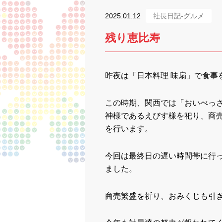
2025.01.12
社長日記-グルメ
残り恵比寿
昨夜は「日本料理 味扇」で食事
この時期、関西では「おいべっ
神様であるえびす様を祀り、商売
を行います。
今回は最終日の遅い時間帯に行
ました。
商売繁盛を祈り、おみくじも引