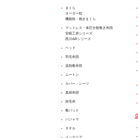
まくら
オーダー枕
機能枕・抱きまくら
マットレス・体圧分散敷き布団
安眠工房シリーズ
西川AiRシリーズ
ベッド
羽毛布団
温熱敷布団
ムートン
カバー・シーツ
真綿布団
掛毛布
敷パッド
パジャマ
タオル
インテリア