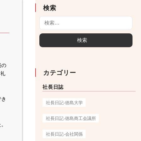
検索
検
索
:
盛の
カテゴリー
祭礼
社長日誌
でき
社長日記-徳島大学
社長日記-徳島商工会議所
た。
社長日記-会社関係