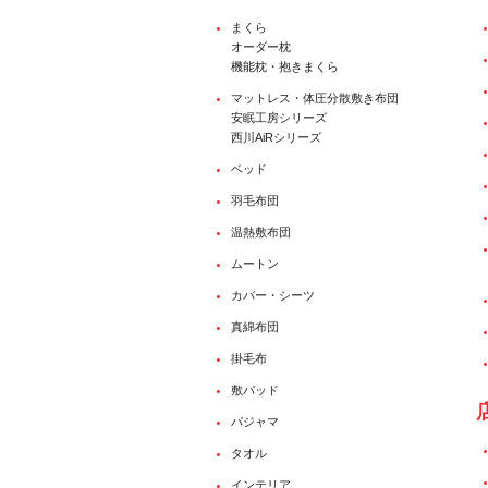
まくら
オーダー枕
機能枕・抱きまくら
マットレス・体圧分散敷き布団
安眠工房シリーズ
西川AiRシリーズ
ベッド
羽毛布団
温熱敷布団
ムートン
カバー・シーツ
真綿布団
掛毛布
敷パッド
パジャマ
タオル
インテリア