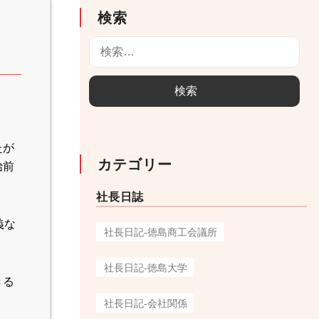
検索
検
索
:
たが
カテゴリー
始前
社長日誌
義な
社長日記-徳島商工会議所
社長日記-徳島大学
きる
社長日記-会社関係