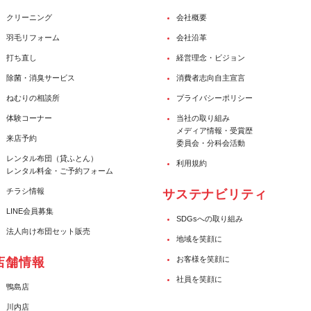
クリーニング
会社概要
羽毛リフォーム
会社沿革
打ち直し
経営理念・ビジョン
除菌・消臭サービス
消費者志向自主宣言
ねむりの相談所
プライバシーポリシー
体験コーナー
当社の取り組み
メディア情報・受賞歴
来店予約
委員会・分科会活動
レンタル布団（貸ふとん）
利用規約
レンタル料金・ご予約フォーム
チラシ情報
サステナビリティ
LINE会員募集
SDGsへの取り組み
法人向け布団セット販売
地域を笑顔に
お客様を笑顔に
店舗情報
社員を笑顔に
鴨島店
川内店