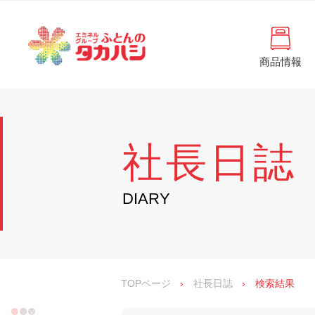
コ
と
ン
ん
テ
ン
の
ツ
商品情報
タ
へ
徳
ふ
島
ス
カ
と
県
キ
・
ハ
ッ
ん
香
プ
シ
川
の
社長日誌
県
の
タ
寝
具
カ
DIARY
・
イ
ハ
ン
シ
テ
リ
ア
専
TOPページ
›
社長日誌
›
検索結果
門
店