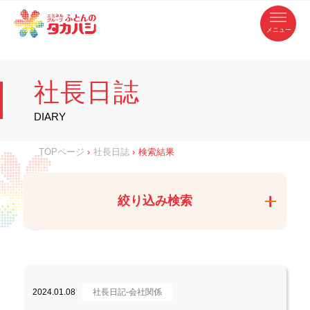
コ
ふ
ン
テ
と
ン
ツ
ん
へ
徳
ふ
ス
の
島
キ
県
ッ
と
タ
・
プ
社長日誌
香
カ
川
ん
県
の
ハ
の
寝
DIARY
具
シ
・
タ
イ
ン
カ
TOPページ
›
社長日誌
›
検索結果
テ
リ
ア
ハ
専
門
シ
店
絞り込み検索
2024.01.08
社長日記-会社関係