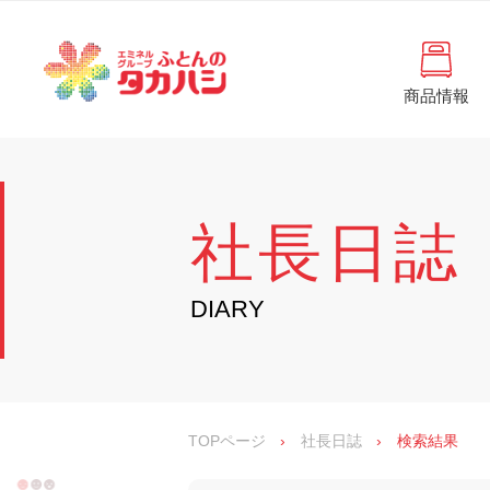
コ
と
ン
ん
テ
ン
の
ツ
商品情報
タ
へ
徳
ふ
島
ス
カ
と
県
キ
・
ハ
ッ
ん
香
プ
シ
川
の
社長日誌
県
の
タ
寝
具
カ
DIARY
・
イ
ハ
ン
シ
テ
リ
ア
専
TOPページ
›
社長日誌
›
検索結果
門
店