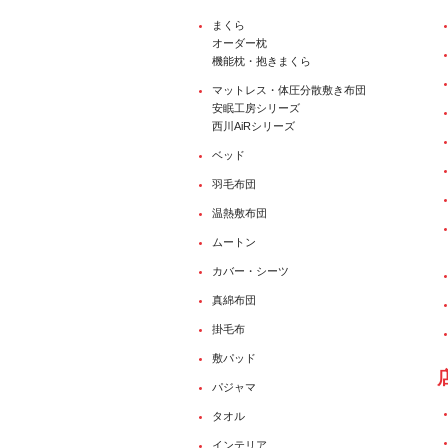
まくら
オーダー枕
機能枕・抱きまくら
マットレス・体圧分散敷き布団
安眠工房シリーズ
西川AiRシリーズ
ベッド
羽毛布団
温熱敷布団
ムートン
カバー・シーツ
真綿布団
掛毛布
敷パッド
パジャマ
タオル
インテリア