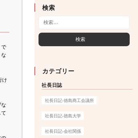
検索
検
索
:
）で
りな
カテゴリー
行け
社長日誌
社長日記-徳島商工会議所
ずな
して
社長日記-徳島大学
社長日記-会社関係
世の