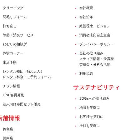
クリーニング
会社概要
羽毛リフォーム
会社沿革
打ち直し
経営理念・ビジョン
除菌・消臭サービス
消費者志向自主宣言
ねむりの相談所
プライバシーポリシー
体験コーナー
当社の取り組み
メディア情報・受賞歴
来店予約
委員会・分科会活動
レンタル布団（貸ふとん）
利用規約
レンタル料金・ご予約フォーム
チラシ情報
サステナビリティ
LINE会員募集
SDGsへの取り組み
法人向け布団セット販売
地域を笑顔に
お客様を笑顔に
店舗情報
社員を笑顔に
鴨島店
川内店