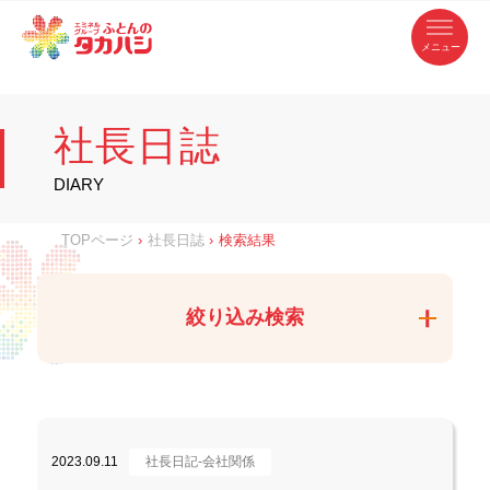
コ
ふ
ン
テ
と
ン
ツ
ん
へ
徳
ふ
ス
の
島
キ
県
ッ
と
タ
・
プ
社長日誌
香
カ
川
ん
県
の
ハ
の
寝
DIARY
具
シ
・
タ
イ
ン
カ
TOPページ
›
社長日誌
›
検索結果
テ
リ
ア
ハ
専
門
シ
店
絞り込み検索
2023.09.11
社長日記-会社関係