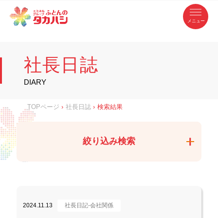
コ
ふ
ン
テ
と
ン
ツ
ん
へ
徳
ふ
ス
の
島
キ
県
ッ
と
タ
・
プ
社長日誌
香
カ
川
ん
県
の
ハ
の
寝
DIARY
具
シ
・
タ
イ
ン
カ
TOPページ
›
社長日誌
›
検索結果
テ
リ
ア
ハ
専
門
シ
店
絞り込み検索
2024.11.13
社長日記-会社関係