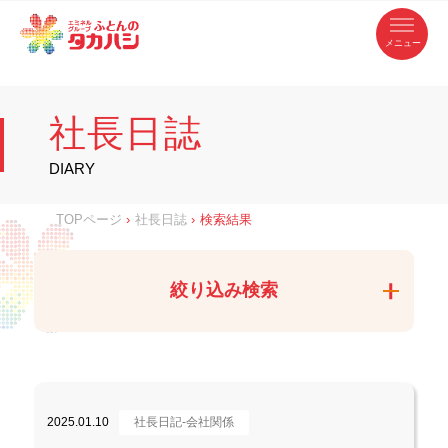
コ
ふ
ン
テ
と
ン
ツ
ん
へ
徳
ふ
ス
の
島
キ
県
ッ
と
タ
・
プ
社長日誌
香
カ
川
ん
県
の
ハ
の
寝
DIARY
具
シ
・
タ
イ
ン
カ
TOPページ
›
社長日誌
›
検索結果
テ
リ
ア
ハ
専
門
シ
店
絞り込み検索
2025.01.10
社長日記-会社関係