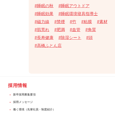
睡眠の秋
睡眠アウトドア
睡眠効果
睡眠環境寝具指導士
磁力線
禁煙
竹
粘膜
素材
肌荒れ
肥満
血管
角質
長寿健康
除湿シート
頭
高橋ふとん店
採用情報
新卒採用募集要項
採用メッセージ
働く環境（先輩社員・制度紹介）