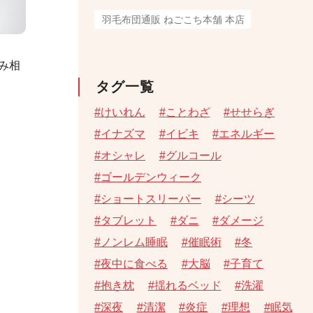
羽毛布団通販 ねごこち本舗 本店
み相
タグ一覧
けいれん
ことわざ
せせらぎ
イナズマ
イビキ
エネルギー
オシャレ
グルコール
ゴールデンウィーク
ショートスリーパー
シーツ
タブレット
ダニ
ダメージ
ノンレム睡眠
催眠術
冬
夜中に食べる
大脳
子育て
抱き枕
揺れるベッド
洗濯
深夜
清潔
炎症
理想
眠気