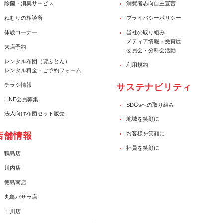
除菌・消臭サービス
消費者志向自主宣言
ねむりの相談所
プライバシーポリシー
体験コーナー
当社の取り組み
メディア情報・受賞歴
来店予約
委員会・分科会活動
レンタル布団（貸ふとん）
利用規約
レンタル料金・ご予約フォーム
チラシ情報
サステナビリティ
LINE会員募集
SDGsへの取り組み
法人向け布団セット販売
地域を笑顔に
お客様を笑顔に
店舗情報
社員を笑顔に
鴨島店
川内店
徳島南店
丸亀バサラ店
十川店