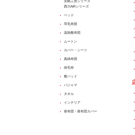
安眠工房シリーズ
西川AiRシリーズ
ベッド
羽毛布団
温熱敷布団
ムートン
カバー・シーツ
真綿布団
掛毛布
敷パッド
パジャマ
タオル
インテリア
座布団・座布団カバー