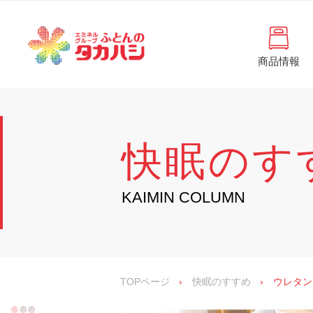
コ
と
ン
ん
テ
ン
の
ツ
商品情報
タ
へ
徳
ふ
島
ス
カ
と
県
キ
・
ハ
ッ
ん
香
プ
シ
川
の
快眠のす
県
の
タ
寝
具
カ
KAIMIN COLUMN
・
イ
ハ
ン
シ
テ
リ
ア
専
TOPページ
›
快眠のすすめ
›
ウレタン
門
店