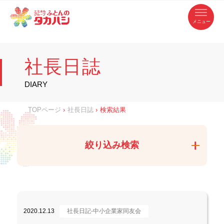
コ
ふ
ン
テ
と
ン
ツ
ん
へ
徳
ふ
ス
の
島
キ
県
ッ
と
タ
・
プ
社長日誌
香
カ
川
ん
県
の
ハ
の
寝
DIARY
具
シ
・
タ
イ
ン
カ
TOPページ
›
社長日誌
›
検索結果
テ
リ
ア
ハ
専
門
シ
店
絞り込み検索
2020.12.13
社長日記-中小企業家同友会