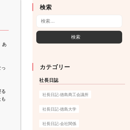
検索
検
索
:
、あ
カテゴリー
なっ
社長日誌
寝る
社長日記-徳島商工会議所
たも
社長日記-徳島大学
社長日記-会社関係