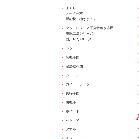
まくら
オーダー枕
機能枕・抱きまくら
マットレス・体圧分散敷き布団
安眠工房シリーズ
西川AiRシリーズ
ベッド
羽毛布団
温熱敷布団
ムートン
カバー・シーツ
真綿布団
掛毛布
敷パッド
パジャマ
タオル
インテリア