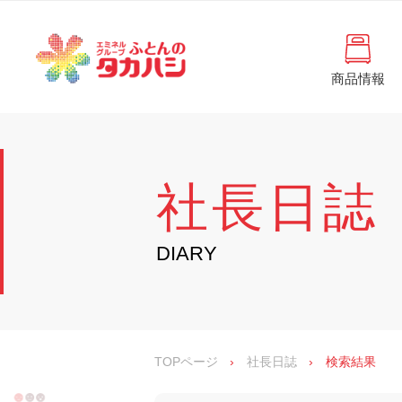
コ
と
ン
ん
テ
ン
の
ツ
商品情報
タ
へ
徳
ふ
島
ス
カ
と
県
キ
・
ハ
ッ
ん
香
プ
シ
川
の
社長日誌
県
の
タ
寝
具
カ
DIARY
・
イ
ハ
ン
シ
テ
リ
ア
専
TOPページ
›
社長日誌
›
検索結果
門
店