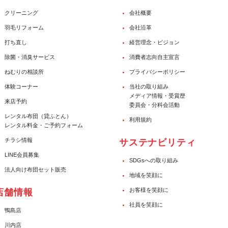
クリーニング
会社概要
羽毛リフォーム
会社沿革
打ち直し
経営理念・ビジョン
除菌・消臭サービス
消費者志向自主宣言
ねむりの相談所
プライバシーポリシー
体験コーナー
当社の取り組み
メディア情報・受賞歴
来店予約
委員会・分科会活動
レンタル布団（貸ふとん）
利用規約
レンタル料金・ご予約フォーム
チラシ情報
サステナビリティ
LINE会員募集
SDGsへの取り組み
法人向け布団セット販売
地域を笑顔に
お客様を笑顔に
店舗情報
社員を笑顔に
鴨島店
川内店