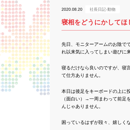
2020.08.20
社長日記-動物
寝相をどうにかしてほ
先日、モニターアームのお陰で
れ以来気に入ってしまい遊びに
寝るだけなら良いのですが、寝
て仕方ありません。
本日は後足をキーボードの上に
（面白い）→一周まわって前足
んじゃありません。
困っているはずが段々、嬉しくな