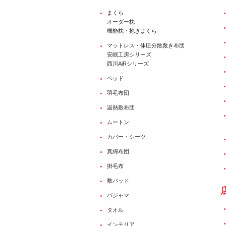
まくら
オーダー枕
機能枕・抱きまくら
マットレス・体圧分散敷き布団
安眠工房シリーズ
西川AiRシリーズ
ベッド
羽毛布団
温熱敷布団
ムートン
カバー・シーツ
真綿布団
掛毛布
敷パッド
パジャマ
タオル
インテリア