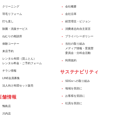
クリーニング
会社概要
羽毛リフォーム
会社沿革
打ち直し
経営理念・ビジョン
除菌・消臭サービス
消費者志向自主宣言
ねむりの相談所
プライバシーポリシー
体験コーナー
当社の取り組み
メディア情報・受賞歴
来店予約
委員会・分科会活動
レンタル布団（貸ふとん）
利用規約
レンタル料金・ご予約フォーム
チラシ情報
サステナビリティ
LINE会員募集
SDGsへの取り組み
法人向け布団セット販売
地域を笑顔に
お客様を笑顔に
店舗情報
社員を笑顔に
鴨島店
川内店