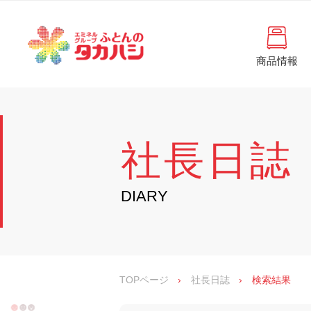
コ
と
ン
ん
テ
ン
の
ツ
商品情報
タ
へ
徳
ふ
島
ス
カ
と
県
キ
・
ハ
ッ
ん
香
プ
シ
川
の
社長日誌
県
の
タ
寝
具
カ
DIARY
・
イ
ハ
ン
シ
テ
リ
ア
専
TOPページ
›
社長日誌
›
検索結果
門
店