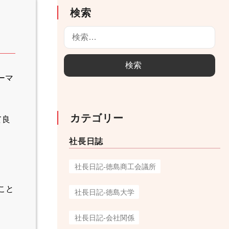
検索
検
索
:
ーマ
カテゴリー
て良
社長日誌
社長日記-徳島商工会議所
こと
社長日記-徳島大学
社長日記-会社関係