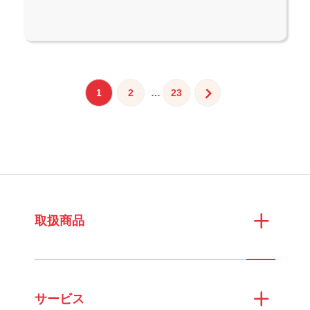
投
1
2
…
23
稿
の
ペ
ー
ジ
送
取扱商品
り
サービス