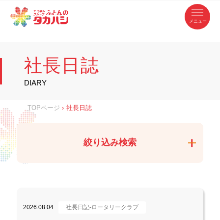
コ
ふ
ン
テ
と
ン
ツ
ん
へ
徳
ふ
ス
の
島
キ
県
ッ
と
タ
・
プ
社長日誌
香
カ
川
ん
県
の
ハ
の
寝
DIARY
具
シ
・
タ
イ
ン
カ
TOPページ
›
社長日誌
テ
リ
ア
ハ
専
門
シ
店
絞り込み検索
2026.08.04
社長日記-ロータリークラブ