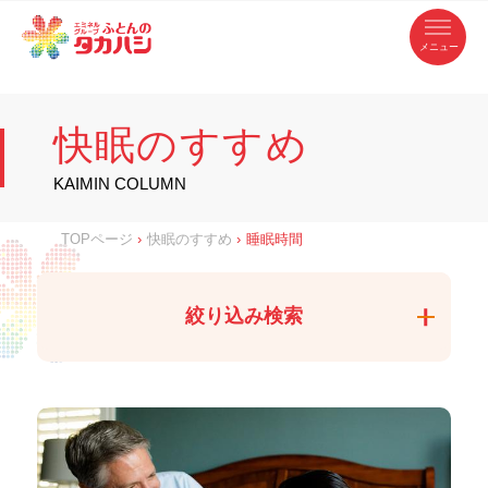
コ
ふ
ン
テ
と
ン
ツ
ん
へ
徳
ふ
ス
の
島
キ
県
ッ
と
タ
・
プ
快眠のすすめ
香
カ
川
ん
県
の
ハ
の
寝
KAIMIN COLUMN
具
シ
・
タ
イ
ン
カ
TOPページ
›
快眠のすすめ
›
睡眠時間
テ
リ
ア
ハ
専
門
シ
店
絞り込み検索