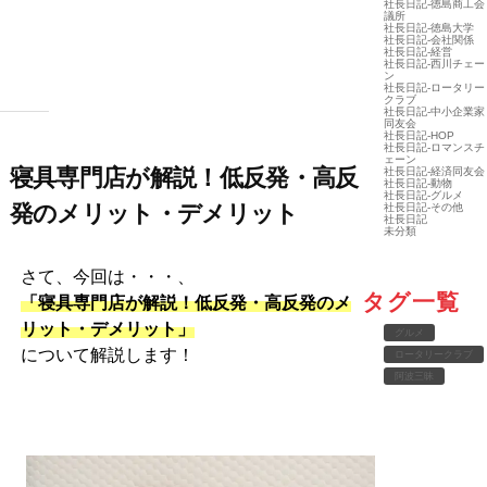
社長日記-徳島商工会
議所
社長日記-徳島大学
社長日記-会社関係
社長日記-経営
社長日記-西川チェー
ン
社長日記-ロータリー
クラブ
社長日記-中小企業家
同友会
社長日記-HOP
社長日記-ロマンスチ
ェーン
寝具専門店が解説！低反発・高反
社長日記-経済同友会
社長日記-動物
社長日記-グルメ
発のメリット・デメリット
社長日記-その他
社長日記
未分類
さて、今回は・・・、
タグ一覧
「寝具専門店が解説！低反発・高反発のメ
リット・デメリット」
グルメ
について解説します！
ロータリークラブ
阿波三昧