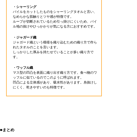
・シャーリング
パイルをカットしたものをシャーリングタオルと言い、
なめらかな肌触りとツヤ感が特徴です。
ループが切断されているため引っ掛けにくいため、パイ
ル地の抜けやひっかかりが気になる方におすすめです。
・ジャガード織
ジャガード織という模様を織り込むための織り方で作ら
れたタオルのことを言います。
しっかりした厚みを持たせていることが多い織り方で
す。
・ワッフル織
マス型の凹凸を表面に織り出す織り方です。食べ物のワ
ッフルに似ているのでこのように呼ばれます。
凹凸による立体感があり、吸水性があります。糸抜けし
にくく、乾きやすいのも特徴です。
■まとめ