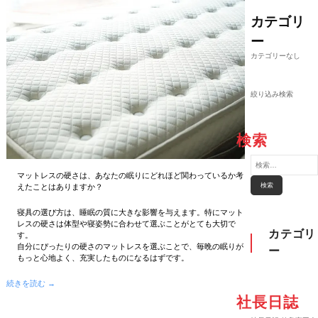
カテゴリ
ー
カテゴリーなし
絞り込み検索
検索
検
索
:
マットレスの硬さは、あなたの眠りにどれほど関わっているか考
えたことはありますか？
寝具の選び方は、睡眠の質に大きな影響を与えます。特にマット
レスの硬さは体型や寝姿勢に合わせて選ぶことがとても大切で
カテゴリ
す。
自分にぴったりの硬さのマットレスを選ぶことで、毎晩の眠りが
ー
もっと心地よく、充実したものになるはずです。
続きを読む →
社長日誌