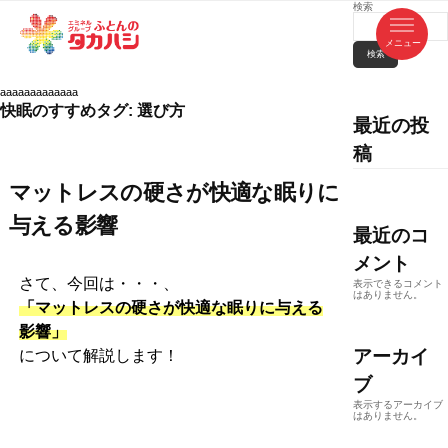
コ
検索
ふ
ン
テ
と
ン
ツ
検索
ん
へ
徳
ふ
ス
の
島
キ
aaaaaaaaaaaaa
県
ッ
と
タ
快眠のすすめタグ:
選び方
・
プ
香
最近の投
カ
川
ん
県
稿
の
ハ
の
寝
具
シ
・
マットレスの硬さが快適な眠りに
タ
イ
ン
カ
テ
与える影響
リ
最近のコ
ア
ハ
専
メント
門
シ
店
さて、今回は・・・、
表示できるコメント
はありません。
「マットレスの硬さが快適な眠りに与える
影響」
アーカイ
について解説します！
ブ
表示するアーカイブ
はありません。