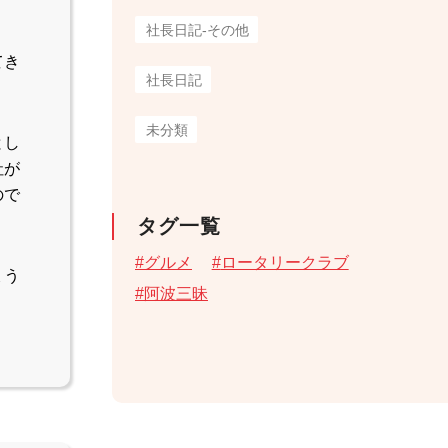
社長日記-その他
てき
社長日記
未分類
とし
社が
ので
タグ一覧
グルメ
ロータリークラブ
ょう
阿波三昧