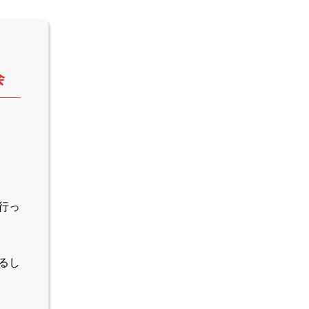
会
。
行っ
るし