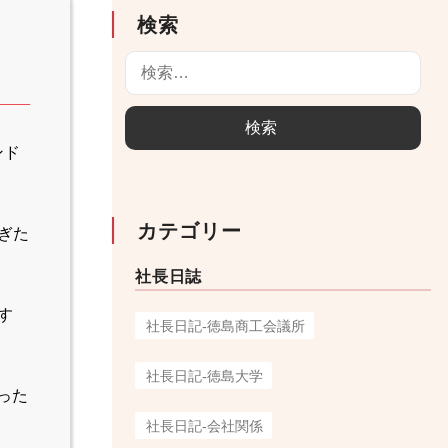
検索
検
索
:
ンド
カテゴリー
ぎた
社長日誌
す
社長日記-徳島商工会議所
社長日記-徳島大学
った
社長日記-会社関係