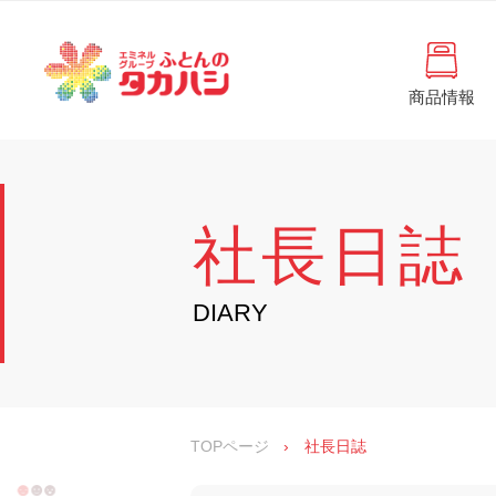
コ
と
ン
ん
テ
ン
の
ツ
商品情報
タ
へ
徳
ふ
島
ス
カ
と
県
キ
・
ハ
ッ
ん
香
プ
シ
川
の
社長日誌
県
の
タ
寝
具
カ
DIARY
・
イ
ハ
ン
シ
テ
リ
ア
専
TOPページ
›
社長日誌
門
店