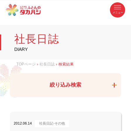
コ
ふ
ン
テ
と
ン
ツ
ん
へ
徳
ふ
ス
の
島
キ
県
ッ
と
タ
・
プ
社長日誌
香
カ
川
ん
県
の
ハ
の
寝
DIARY
具
シ
・
タ
イ
ン
カ
TOPページ
›
社長日誌
›
検索結果
テ
リ
ア
ハ
専
門
シ
店
絞り込み検索
2012.06.14
社長日記-その他