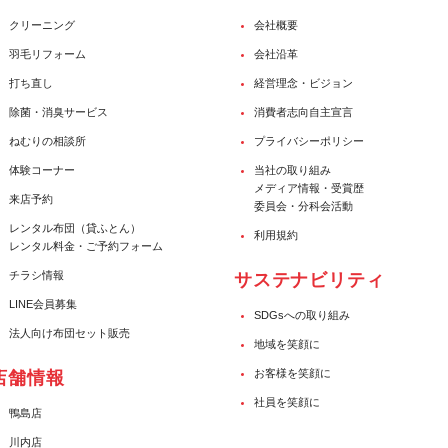
クリーニング
会社概要
羽毛リフォーム
会社沿革
打ち直し
経営理念・ビジョン
除菌・消臭サービス
消費者志向自主宣言
ねむりの相談所
プライバシーポリシー
体験コーナー
当社の取り組み
メディア情報・受賞歴
来店予約
委員会・分科会活動
レンタル布団（貸ふとん）
利用規約
レンタル料金・ご予約フォーム
チラシ情報
サステナビリティ
LINE会員募集
SDGsへの取り組み
法人向け布団セット販売
地域を笑顔に
お客様を笑顔に
店舗情報
社員を笑顔に
鴨島店
川内店