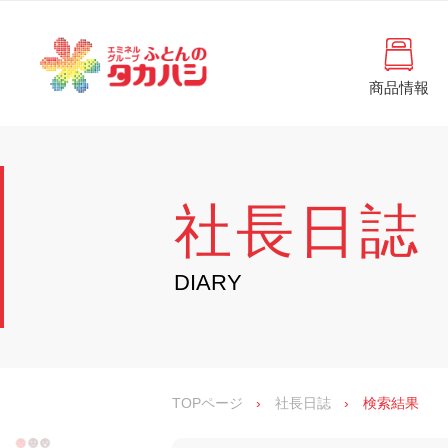
コ
と
ン
ん
テ
ン
の
ツ
商品情報
タ
へ
徳
ふ
島
ス
カ
と
県
キ
・
ハ
ッ
ん
香
プ
シ
川
の
社長日誌
県
の
タ
寝
具
カ
DIARY
・
イ
ハ
ン
シ
テ
リ
ア
専
TOPページ
›
社長日誌
›
検索結果
門
店