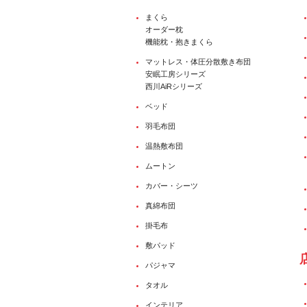
まくら
オーダー枕
機能枕・抱きまくら
マットレス・体圧分散敷き布団
安眠工房シリーズ
西川AiRシリーズ
ベッド
羽毛布団
温熱敷布団
ムートン
カバー・シーツ
真綿布団
掛毛布
敷パッド
パジャマ
タオル
インテリア