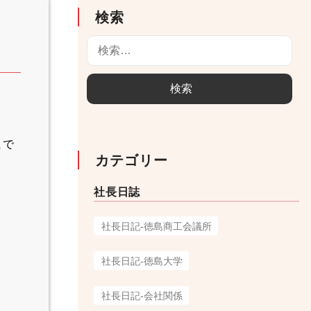
検索
検
索
:
まで
カテゴリー
社長日誌
社長日記-徳島商工会議所
社長日記-徳島大学
社長日記-会社関係