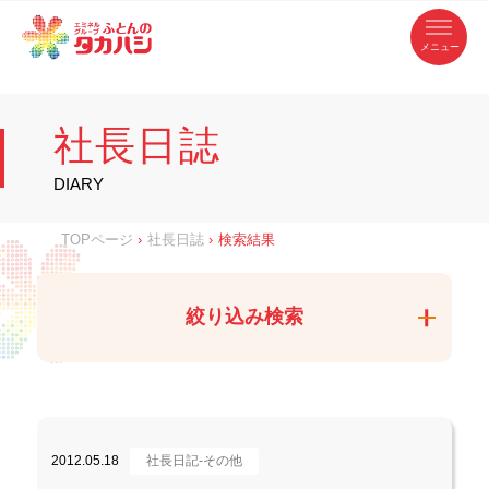
コ
ふ
ン
テ
と
ン
ツ
ん
へ
徳
ふ
ス
の
島
キ
県
ッ
と
タ
・
プ
社長日誌
香
カ
川
ん
県
の
ハ
の
寝
DIARY
具
シ
・
タ
イ
ン
カ
TOPページ
›
社長日誌
›
検索結果
テ
リ
ア
ハ
専
門
シ
店
絞り込み検索
2012.05.18
社長日記-その他