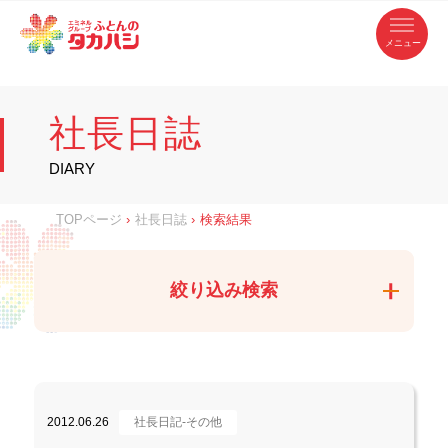
コ
ふ
ン
テ
と
ン
ツ
ん
へ
徳
ふ
ス
の
島
キ
県
ッ
と
タ
・
プ
社長日誌
香
カ
川
ん
県
の
ハ
の
寝
DIARY
具
シ
・
タ
イ
ン
カ
TOPページ
›
社長日誌
›
検索結果
テ
リ
ア
ハ
専
門
シ
店
絞り込み検索
2012.06.26
社長日記-その他