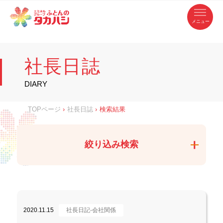
コ
ふ
ン
テ
と
ン
ツ
ん
へ
徳
ふ
ス
の
島
キ
県
ッ
と
タ
・
プ
社長日誌
香
カ
川
ん
県
の
ハ
の
寝
DIARY
具
シ
・
タ
イ
ン
カ
TOPページ
›
社長日誌
›
検索結果
テ
リ
ア
ハ
専
門
シ
店
絞り込み検索
2020.11.15
社長日記-会社関係