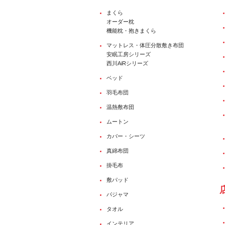
まくら
オーダー枕
機能枕・抱きまくら
マットレス・体圧分散敷き布団
安眠工房シリーズ
西川AiRシリーズ
ベッド
羽毛布団
温熱敷布団
ムートン
カバー・シーツ
真綿布団
掛毛布
敷パッド
パジャマ
タオル
インテリア