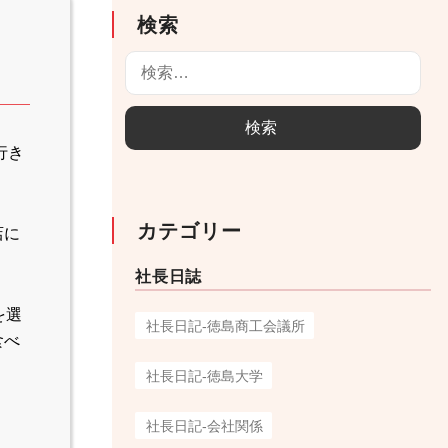
検索
検
索
:
行き
カテゴリー
店に
社長日誌
を選
社長日記-徳島商工会議所
食べ
社長日記-徳島大学
社長日記-会社関係