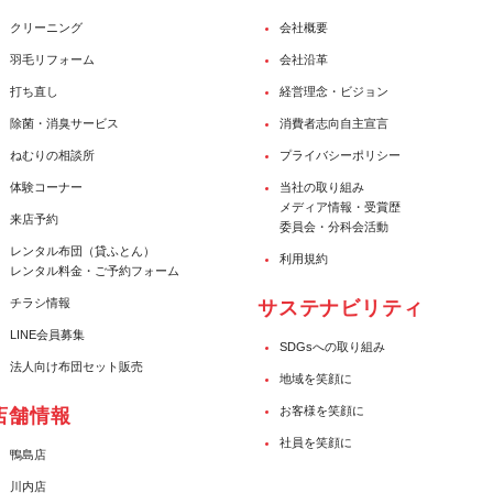
クリーニング
会社概要
羽毛リフォーム
会社沿革
打ち直し
経営理念・ビジョン
除菌・消臭サービス
消費者志向自主宣言
ねむりの相談所
プライバシーポリシー
体験コーナー
当社の取り組み
メディア情報・受賞歴
来店予約
委員会・分科会活動
レンタル布団（貸ふとん）
利用規約
レンタル料金・ご予約フォーム
チラシ情報
サステナビリティ
LINE会員募集
SDGsへの取り組み
法人向け布団セット販売
地域を笑顔に
お客様を笑顔に
店舗情報
社員を笑顔に
鴨島店
川内店