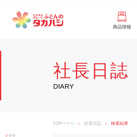
コ
と
ン
ん
テ
ン
の
ツ
商品情報
タ
へ
徳
ふ
島
ス
カ
と
県
キ
・
ハ
ッ
ん
香
プ
シ
川
の
社長日誌
県
の
タ
寝
具
カ
DIARY
・
イ
ハ
ン
シ
テ
リ
ア
専
TOPページ
›
社長日誌
›
検索結果
門
店