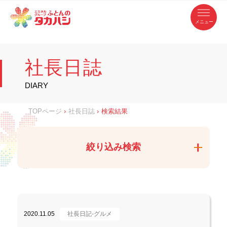
コ
ふ
ン
テ
と
ン
ツ
ん
へ
徳
ふ
ス
の
島
キ
県
ッ
と
タ
・
プ
社長日誌
香
カ
川
ん
県
の
ハ
の
寝
DIARY
具
シ
・
タ
イ
ン
カ
TOPページ
›
社長日誌
›
検索結果
テ
リ
ア
ハ
専
門
シ
店
絞り込み検索
2020.11.05
社長日記-グルメ