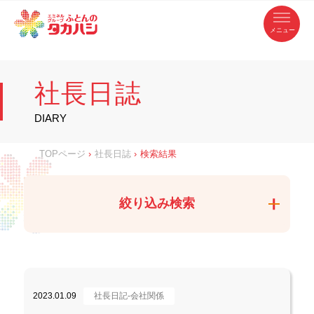
コ
ふ
ン
テ
と
ン
ツ
ん
へ
徳
ふ
ス
の
島
キ
県
ッ
と
タ
・
プ
社長日誌
香
カ
川
ん
県
の
ハ
の
寝
DIARY
具
シ
・
タ
イ
ン
カ
TOPページ
›
社長日誌
›
検索結果
テ
リ
ア
ハ
専
門
シ
店
絞り込み検索
2023.01.09
社長日記-会社関係