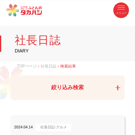
コ
ふ
ン
テ
と
ン
ツ
ん
へ
徳
ふ
ス
の
島
キ
県
ッ
と
タ
・
プ
社長日誌
香
カ
川
ん
県
の
ハ
の
寝
DIARY
具
シ
・
タ
イ
ン
カ
TOPページ
›
社長日誌
›
検索結果
テ
リ
ア
ハ
専
門
シ
店
絞り込み検索
2024.04.14
社長日記-グルメ