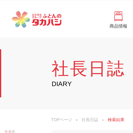
コ
と
ン
ん
テ
ン
の
ツ
商品情報
タ
へ
徳
ふ
島
ス
カ
と
県
キ
・
ハ
ッ
ん
香
プ
シ
川
の
社長日誌
県
の
タ
寝
具
カ
DIARY
・
イ
ハ
ン
シ
テ
リ
ア
専
TOPページ
›
社長日誌
›
検索結果
門
店