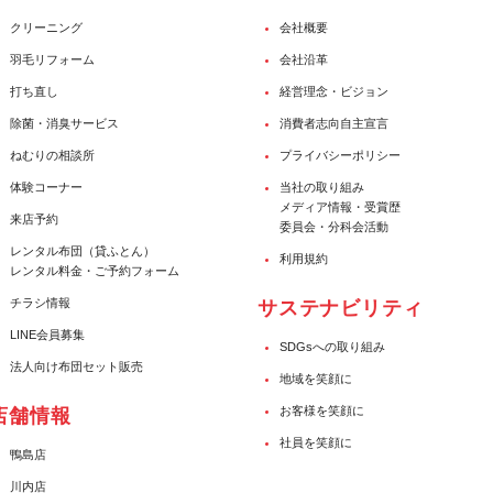
クリーニング
会社概要
羽毛リフォーム
会社沿革
打ち直し
経営理念・ビジョン
除菌・消臭サービス
消費者志向自主宣言
ねむりの相談所
プライバシーポリシー
体験コーナー
当社の取り組み
メディア情報・受賞歴
来店予約
委員会・分科会活動
レンタル布団（貸ふとん）
利用規約
レンタル料金・ご予約フォーム
チラシ情報
サステナビリティ
LINE会員募集
SDGsへの取り組み
法人向け布団セット販売
地域を笑顔に
お客様を笑顔に
店舗情報
社員を笑顔に
鴨島店
川内店