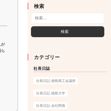
検索
検
索
:
人が
漏ら
カテゴリー
社長日誌
社長日記-徳島商工会議所
社長日記-徳島大学
社長日記-会社関係