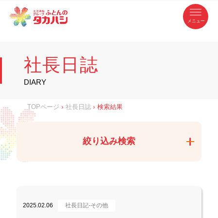
コ
ふ
ン
テ
と
ン
ツ
ん
へ
徳
ふ
ス
の
島
キ
県
ッ
と
タ
・
プ
社長日誌
香
カ
川
ん
県
の
ハ
の
寝
DIARY
具
シ
・
タ
イ
ン
カ
TOPページ
›
社長日誌
›
検索結果
テ
リ
ア
ハ
専
門
シ
店
絞り込み検索
2025.02.06
社長日記-その他