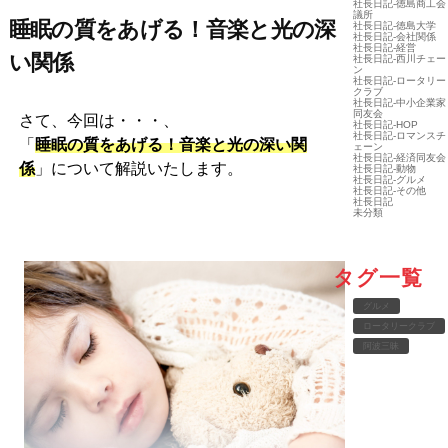
社長日記-徳島商工会
議所
睡眠の質をあげる！音楽と光の深
社長日記-徳島大学
社長日記-会社関係
社長日記-経営
い関係
社長日記-西川チェー
ン
社長日記-ロータリー
クラブ
社長日記-中小企業家
同友会
さて、今回は・・・、
社長日記-HOP
社長日記-ロマンスチ
「
睡眠の質をあげる！音楽と光の深い関
ェーン
社長日記-経済同友会
係
」について解説いたします。
社長日記-動物
社長日記-グルメ
社長日記-その他
社長日記
未分類
タグ一覧
グルメ
ロータリークラブ
阿波三昧