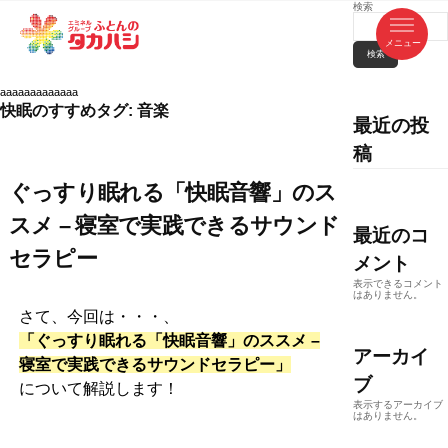
コ
検索
ふ
ン
テ
と
ン
ツ
検索
ん
へ
徳
ふ
ス
の
島
キ
aaaaaaaaaaaaa
県
ッ
と
タ
快眠のすすめタグ:
音楽
・
プ
香
最近の投
カ
川
ん
県
稿
の
ハ
の
寝
具
シ
・
ぐっすり眠れる「快眠音響」のス
タ
イ
ン
カ
テ
スメ – 寝室で実践できるサウンド
リ
最近のコ
ア
ハ
専
セラピー
メント
門
シ
店
表示できるコメント
はありません。
さて、今回は・・・、
「ぐっすり眠れる「快眠音響」のススメ –
アーカイ
寝室で実践できるサウンドセラピー」
ブ
について解説します！
表示するアーカイブ
はありません。