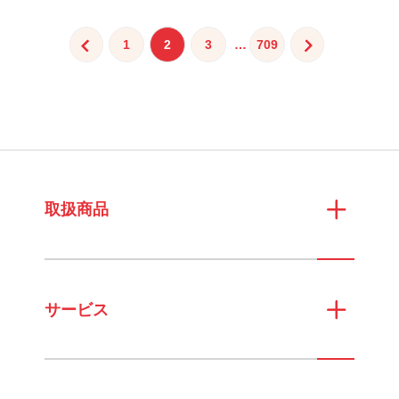
投
1
2
3
…
709
稿
の
ペ
ー
ジ
送
取扱商品
り
サービス