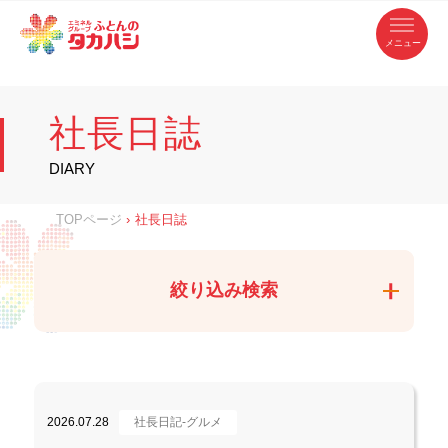
コ
ふ
ン
テ
と
ン
ツ
ん
へ
徳
ふ
ス
の
島
キ
県
ッ
と
タ
・
プ
社長日誌
香
カ
川
ん
県
の
ハ
の
寝
DIARY
具
シ
・
タ
イ
ン
カ
TOPページ
›
社長日誌
テ
リ
ア
ハ
専
門
シ
店
絞り込み検索
2026.07.28
社長日記-グルメ